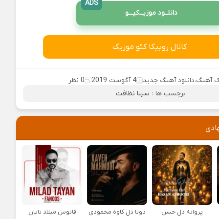
ADS
دانلــود موزیــکیـــو
کانال روبیکا کئو موزیک
 آهنگ
،
دانلود آهنگ جدید
4 آگوست 2019
0 نظر
برچسب ها :
سینا نظافت
ادی
پروانه دل حسن
دوتا دل کاوه محمودی
فانوس میلاد تایان