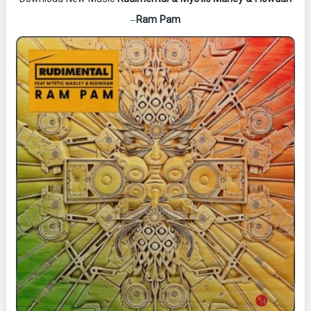
–
Ram Pam