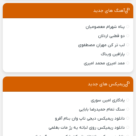
آهنگ های جدید
پناه شهرام معصومیان
دو قطبی اردلان
لب تر کن مهران مصطفوی
پارافین ویناک
ممد امیری محمد امیری
ریمیکس های جدید
یادگاری امین سوری
سنگ تمام حمیدرضا بابایی
دانلود ریمیکس ديجی تاپ وان بنام آفرو
دانلود ریمیکس روی لباته یه رژ مات بغلمی