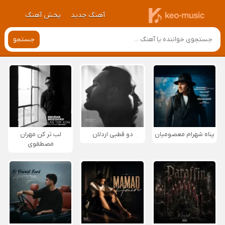
آهنگ جدید
پخش آهنگ
جستجو
پناه شهرام معصومیان
دو قطبی اردلان
لب تر کن مهران
مصطفوی