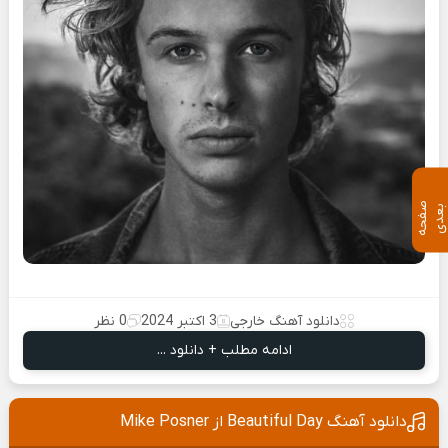
ص
ف
ح
ه
ع
د
ب
ی
دانلود آهنگ خارجی
3 اکتبر 2024
0 نظر
ادامه مطلب + دانلود ...
دانلود آهنگ Beautiful Day از Mike Posner