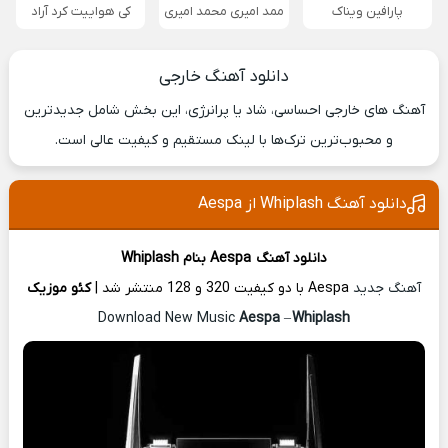
پارافین ویناک
ممد امیری محمد امیری
کی هواییت کرد آراد
دانلود آهنگ خارجی
آهنگ های خارجی احساسی، شاد یا پرانرژی، این بخش شامل جدیدترین
و محبوب‌ترین ترک‌ها با لینک مستقیم و کیفیت عالی است.
دانلود آهنگ Whiplash از Aespa
دانلود آهنگ
Aespa
بنام Whiplash
آهنگ جدید
Aespa با دو کیفیت 320 و 128 منتشر شد |
کئو موزیک
Aespa
–
Whiplash
Download New Music