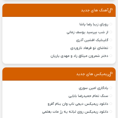
آهنگ های جدید
رویای زیبا رضا پاشا
از شب بپرسید یوسف زمانی
گلینلیک افشین آذری
تماشای تو فرهاد تاروردی
دختر شمرون میثاق راد و مهدی یاریان
ریمیکس های جدید
یادگاری امین سوری
سنگ تمام حمیدرضا بابایی
دانلود ریمیکس ديجی تاپ وان بنام آفرو
دانلود ریمیکس روی لباته یه رژ مات بغلمی