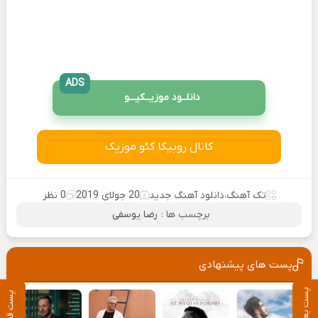
ADS
دانلــود موزیــکیـــو
کانال روبیکا کئو موزیک
تک آهنگ
،
دانلود آهنگ جدید
20 جولای 2019
0 نظر
برچسب ها :
رضا یوسفی
پست های پیشنهادی
پست بعدی
پست قبلی