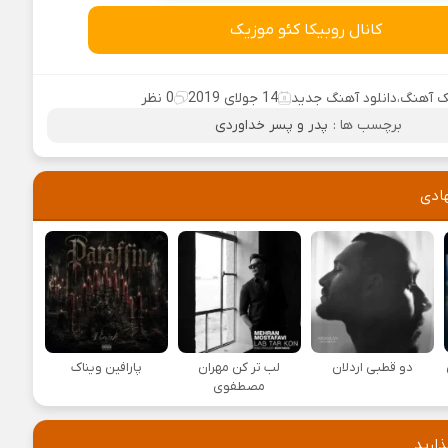
کانال روبیکا کئو موزیک
 آهنگ
،
دانلود آهنگ جدید
14 جولای 2019
0 نظر
برچسب ها :
پدر و پسر خداوردی
ادی
دو قطبی اردلان
لب تر کن مهران
پارافین ویناک
مصطفوی
ذارید