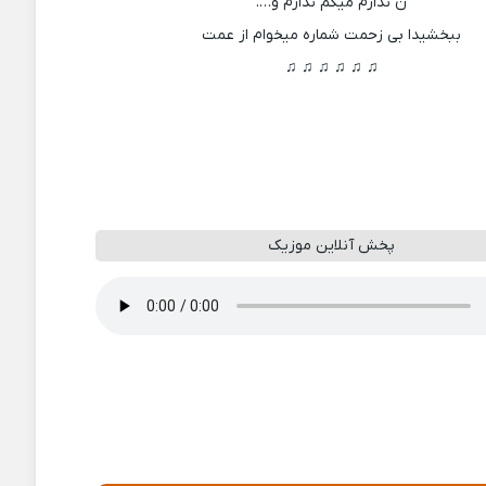
ن ندارم میگم ندارم و….
ببخشیدا بی زحمت شماره میخوام از عمت
♫ ♫ ♫ ♫ ♫ ♫
پخش آنلاین موزیک