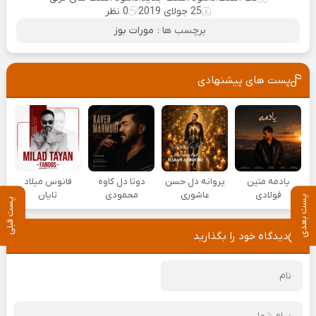
25 جولای 2019
0 نظر
برچسب ها :
مورات بوز
پست های پیشنهادی
یادمه متین
پروانه دل حسن
دوتا دل کاوه
فانوس میلاد
فولادی
عاشوری
محمودی
تایان
پست بعدی
پست قبلی
دیدگاه خود را بگذارید