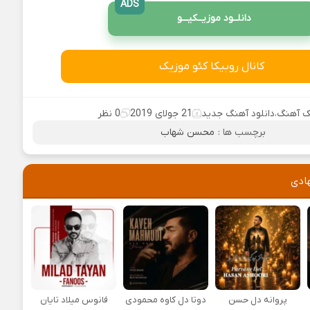
ADS
دانلــود موزیــکیـــو
کانال روبیکا کئو موزیک
 آهنگ
،
دانلود آهنگ جدید
21 جولای 2019
0 نظر
برچسب ها :
محسن شهاب
ادی
پروانه دل حسن
دوتا دل کاوه محمودی
فانوس میلاد تایان