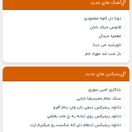
آهنگ های جدید
دوتا دل کاوه محمودی
فانوس میلاد تایان
معجزه جیدال
خورشید من دینا
باز شب شد مهراد جم
ریمیکس های جدید
یادگاری امین سوری
سنگ تمام حمیدرضا بابایی
دانلود ریمیکس ديجی تاپ وان بنام آفرو
دانلود ریمیکس روی لباته یه رژ مات بغلمی
دانلود ریمیکس انتقام دلی که شکست رو میگیرم ازت