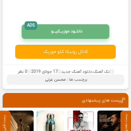
ADS
دانلــود موزیــکیـــو
کانال روبیکا کئو موزیک
تک آهنگ
،
دانلود آهنگ جدید
17 جولای 2019
0 نظر
برچسب ها :
محسن عزتی
پست های پیشنهادی
پست بعدی
پست قبلی