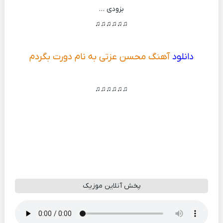
بزودی …
♫♫♫♫♫♫
دانلود
آهنگ محسن عزتی به نام دورت بگردم
♫♫♫♫♫♫
پخش آنلاین موزیک