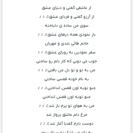
از عاشقی گفتی و دنیای عشق
از آرزو گفتی و فردای عشق♫ ♪ ♪
سوی من ساده ی دلباخته
باز نمودی همه درهای عشق♫ ♪ ♪
حاتم طائی شدی و مهربان
سفر نمودین به رویای عشق♫ ♪ ♪
خوب می دونی که کار دلم رو ساختی
من به تو و تو دل من بافتی♫ ♪ ♪
به نام خونه قفسی ساختی
منو تویه اون قفس انداختی♫ ♪ ♪
منو تویه اون قفس انداختی
من به هوای تو پرم باز شد♫ ♪ ♪
مرغ دلم عاشق پرواز شد
دوست دارم گفتنا آغاز شد♫ ♪ ♪
به پای من اشک تو سیلاب بود