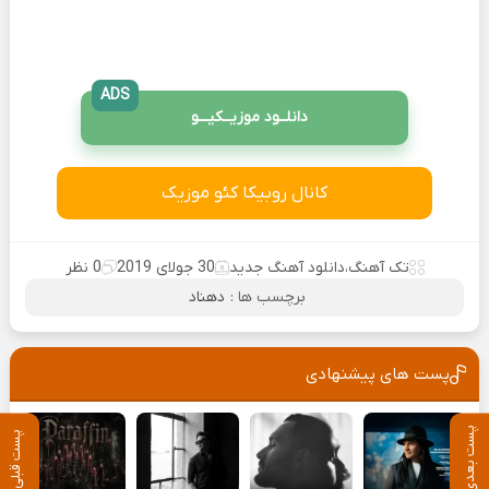
ADS
دانلــود موزیــکیـــو
کانال روبیکا کئو موزیک
تک آهنگ
،
دانلود آهنگ جدید
30 جولای 2019
0 نظر
برچسب ها :
دهناد
پست های پیشنهادی
پست بعدی
پست قبلی