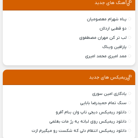
آهنگ های جدید
پناه شهرام معصومیان
دو قطبی اردلان
لب تر کن مهران مصطفوی
پارافین ویناک
ممد امیری محمد امیری
ریمیکس های جدید
یادگاری امین سوری
سنگ تمام حمیدرضا بابایی
دانلود ریمیکس ديجی تاپ وان بنام آفرو
دانلود ریمیکس روی لباته یه رژ مات بغلمی
دانلود ریمیکس انتقام دلی که شکست رو میگیرم ازت