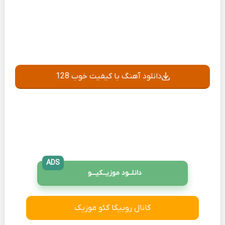
دانلود آهنگ با کیفیت خوب 128
ADS
دانلــود موزیــکیـــو
کانال روبیکا کئو موزیک