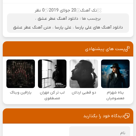
تک آهنگ
20 جولای 2019
0 نظر
برچسب ها :
دانلود آهنگ عطر عشق
،
دانلود آهنگ های علی پارسا
،
علی پارسا
،
متن آهنگ عطر عشق
پست های پیشنهادی
پناه شهرام
دو قطبی اردلان
لب تر کن مهران
پارافین ویناک
معصومیان
مصطفوی
دیدگاه خود را بگذارید