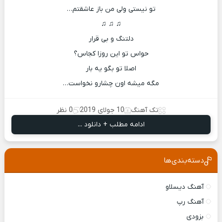
تو نیستی ولی من باز عاشقتم…
♫ ♫ ♫
دلتنگ و بی قرار
حواس تو این روزا کجاس؟
اصلا تو بگو یه بار
مگه میشه اون چشارو نخواست…
تک آهنگ
10 جولای 2019
0 نظر
ادامه مطلب + دانلود ...
دسته‌بندی‌ها
آهنگ دیسلاو
آهنگ رپ
بزودی