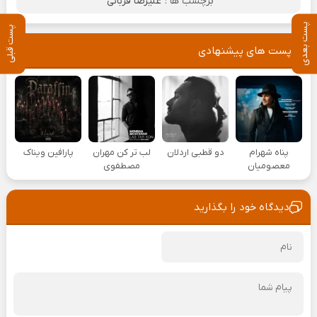
برچسب ها :
علیرضا قربانی
پست بعدی
پست قبلی
پست های پیشنهادی
پناه شهرام
دو قطبی اردلان
لب تر کن مهران
پارافین ویناک
معصومیان
مصطفوی
دیدگاه خود را بگذارید