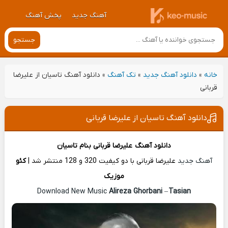
آهنگ جدید
پخش آهنگ
جستجو
خانه
»
دانلود آهنگ جدید
»
تک آهنگ
»
دانلود آهنگ تاسیان از علیرضا
قربانی
دانلود آهنگ تاسیان از علیرضا قربانی
دانلود آهنگ
علیرضا قربانی
بنام تاسیان
آهنگ جدید
علیرضا قربانی با دو کیفیت 320 و 128 منتشر شد |
کئو
موزیک
Alireza Ghorbani
–
Tasian
Download New Music